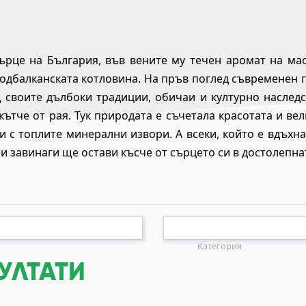
сърце на България, във вените му течен аромат на ма
Подбалканската котловина. На пръв поглед съвременен 
 своите дълбоки традиции, обичаи и културно наследс
 кътче от рая. Тук природата е съчетала красотата и в
и с топлите минерални извори. А всеки, който е вдъхн
и завинаги ще остави късче от сърцето си в достолепна
Категория
УЛТАТИ