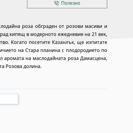
Полезно
слодайна роза обграден от розови масиви и
град кипящ в модерното ежедневие на 21 век,
тво. Когато посетите Казанлък, ще изпитате
еличието на Стара планина с плодородието по
ал аромата на маслодайната роза Дамасцена,
та Розова долина.