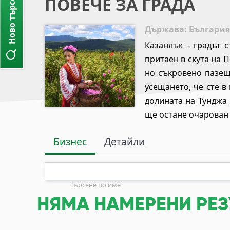
Ново търсене
ПОВЕЧЕ ЗА ГРАДА
Държава
: България
Казанлък – градът 
притаен в скута на 
но съкровено пазещ
усещането, че сте в
долината на Тунджа 
ще остане очарован 
Бизнес
Детайли
Търсене по име
НЯМА НАМЕРЕНИ РЕЗ