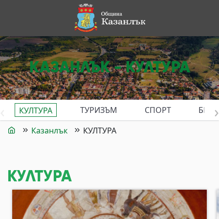
КАЗАНЛЪК - КУЛТУРА
‹
›
ТУРИЗЪМ
СПОРТ
БИЗН
КУЛТУРА
Казанлък
КУЛТУРА
КУЛТУРА