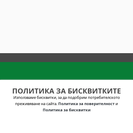
ИНФОРМАЦИЯ И
УСЛОВИЯ ЗА
ПОЛИТИКА ЗА БИСКВИТКИТЕ
КОНТАКТИ
ПОЛЗВАНЕ
Използваме бисквитки, за да подобрим потребителското
Зa Нac
Политика за лични
преживяване на сайта.
Политика за поверителност
и
info@visitkazanlak.bg
данни
Политика за бисквитки
6150 гр. Шипка,
Общи условия
Община Казанлък
"Стефан Орешков"