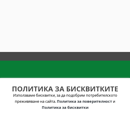
ИНФОРМАЦИЯ И
УСЛОВИЯ ЗА
ПОЛИТИКА ЗА БИСКВИТКИТЕ
КОНТАКТИ
ПОЛЗВАНЕ
Използваме бисквитки, за да подобрим потребителското
Зa Нac
Политика за лични
преживяване на сайта.
Политика за поверителност
и
info@visitkazanlak.bg
данни
Политика за бисквитки
6150 гр. Шипка,
Общи условия
Община Казанлък
"Стефан Орешков"